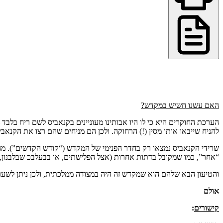
האם עשנו חשיש במקדש?
הערכת החוקרים היא כי לו היו אבותינו מעוניינים בקנאביס לשם ריח בלבד 
להניח שייבאו אותו מסין (!) הרחוקה. ולכן הם מניחים שהם רצו את הקנאביס לצ
שרידי הקנאביס נמצאו רק בחדר הפנימי של המקדש (“קודש הקדשים”). מה 
“אחר”, כמו שמקובל בדתות אחרות (אצל הפלישתים, או בבעלבכ שבלבנון, נ
והטיעון הבא שלהם הוא שמקדש זה היה במצודה ממלכתית, ולכן ניתן לשער
אולם
קישורים
: